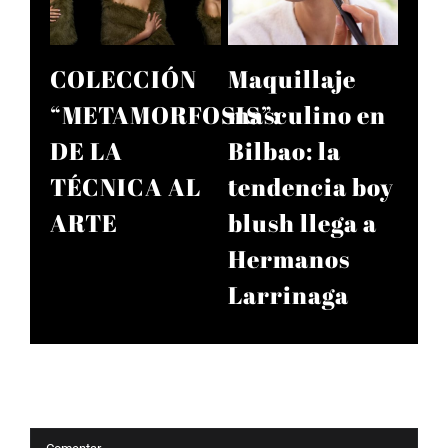
s la
COLECCIÓN
Maquillaje
Nue
e
“METAMORFOSIS”:
masculino en
de 
DE LA
Bilbao: la
Pro
n
TÉCNICA AL
tendencia boy
Bás
ARTE
blush llega a
Ser
Hermanos
Pel
Larrinaga
10
sub
por
Deja tu comentario
Comentar