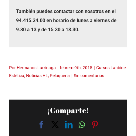
También puedes contactar con nosotros en el
94.415.34.00 en horario de lunes a viernes de
9.30 a 13 y de 15.30 a 18.30.
Por
Hermanos Larrinaga
|
febrero 9th, 2015
|
Cursos Lanbide
,
Estética
,
Noticias HL
,
Peluquería
|
Sin comentarios
¡Comparte!
Facebook
X
LinkedIn
WhatsApp
Pinterest