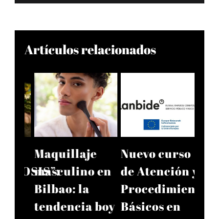
Artículos relacionados
e
Nuevo curso
Colorimetría
Ven
 en
de Atención y
profesional
en 
Procedimientos
en
ali
 boy
Básicos en
peluquería: la
can