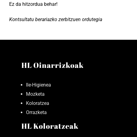
Ez da hitzordua behar!
Kontsultatu berariazko zerbitzuen ordutegia
HL Oinarrizkoak
Ile-Higienea
Mozketa
Koloratzea
Orrazketa
HL Koloratzeak