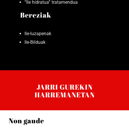
“Ile hidratua” tratamendua
Bereziak
Ile-luzapenak
Ile-Bilduak
JARRI GUREKIN
HARREMANETAN
Non gaude