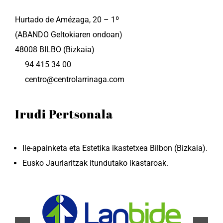
Hurtado de Amézaga, 20 – 1º
(ABANDO Geltokiaren ondoan)
48008 BILBO (Bizkaia)
94 415 34 00
centro@centrolarrinaga.com
Irudi Pertsonala
Ile-apainketa eta Estetika ikastetxea Bilbon (Bizkaia).
Eusko Jaurlaritzak itundutako ikastaroak.