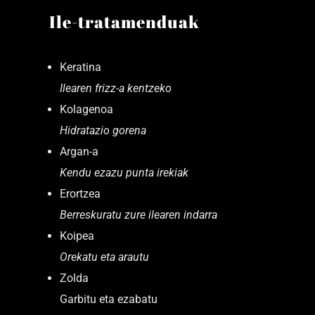
Ile-tratamenduak
Keratina
Ilearen frizz-a kentzeko
Kolagenoa
Hidratazio gorena
Argan-a
Kendu ezazu punta irekiak
Erortzea
Berreskuratu zure ilearen indarra
Koipea
Orekatu eta arautu
Zolda
Garbitu eta ezabatu