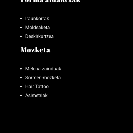
Iraunkorrak
Moldeaketa
Deskirkurtzea
Mozketa
Melena zainduak
Sormen-mozketa
Hair Tattoo
Asimetriak