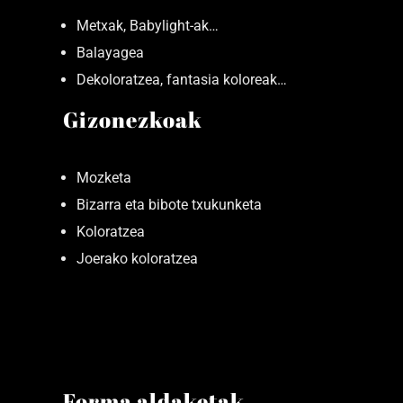
Metxak, Babylight-ak…
Balayagea
Dekoloratzea, fantasia koloreak…
Gizonezkoak
Mozketa
Bizarra eta bibote txukunketa
Koloratzea
Joerako koloratzea
Forma aldaketak