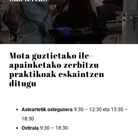
Mota guztietako ile-
apainketako zerbitzu
praktikoak eskaintzen
ditugu
Asteartetik ostegunera
9:30 – 12:30 eta 15:30 –
18:30
Ostirala
9:30 – 18:30