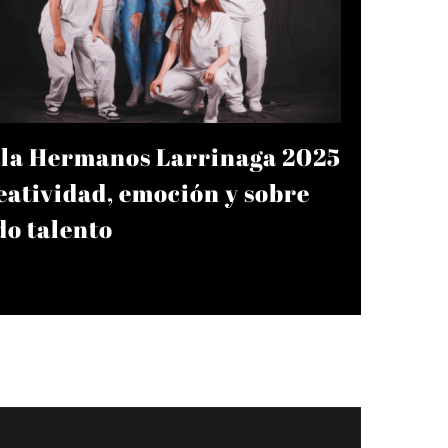
la Hermanos Larrinaga 2025
Mechas e
eatividad, emoción y sobre
luz a tu
do talento