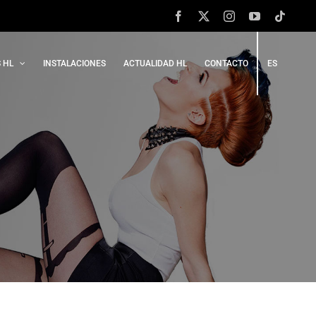
Facebook
X
Instagram
YouTube
Tiktok
 HL
INSTALACIONES
ACTUALIDAD HL
CONTACTO
ES