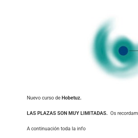
Ver
imagen
más
grande
Nuevo curso de
Hobetuz.
LAS PLAZAS SON MUY LIMITADAS.
Os recordamos
A continuación toda la info